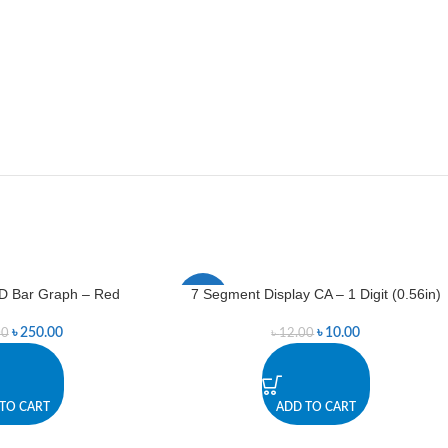
D Bar Graph – Red
7 Segment Display CA – 1 Digit (0.56in)
-17%
৳
250.00
৳
10.00
00
৳
12.00
TO CART
ADD TO CART