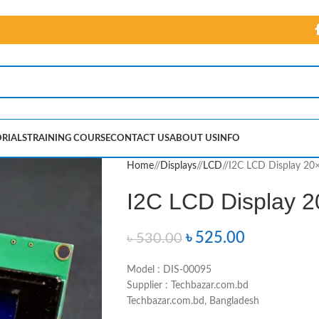
RIALS
TRAINING COURSE
CONTACT US
ABOUT US
INFO
Home
/
Displays
/
LCD
/
I2C LCD Display 20
I2C LCD Display 
৳
525.00
৳
530.00
Model : DIS-00095
Supplier : Techbazar.com.bd
Techbazar.com.bd, Bangladesh