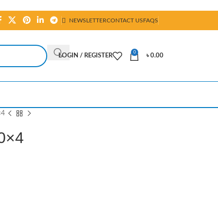
NEWSLETTER
CONTACT US
FAQS
0
LOGIN / REGISTER
৳
0.00
×4
20×4