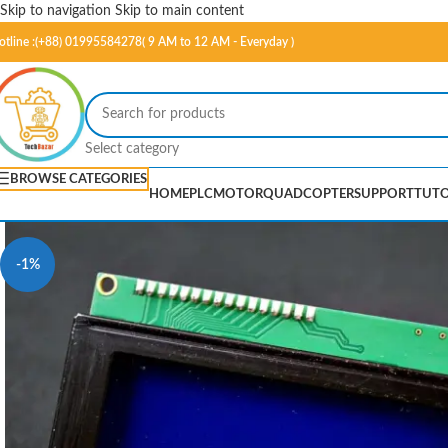
Skip to navigation
Skip to main content
otline :(+88) 01995584278( 9 AM to 12 AM - Everyday )
Select category
BROWSE CATEGORIES
HOME
PLC
MOTOR
QUADCOPTER
SUPPORT
TUTO
-1%