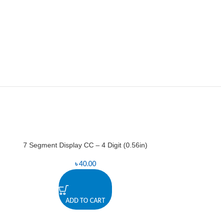
7 Segment Display CC – 4 Digit (0.56in)
LCD 1602 (
-20%
৳
40.00
৳
4
ADD TO CART
A